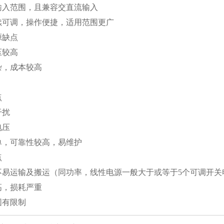
输入范围，且兼容交直流输入
续可调，操作便捷，适用范围更广
源缺点
压较高
杂，成本较高
点
干扰
电压
单，可靠性较高，易维护
点
不易运输及搬运（同功率，线性电源一般大于或等于5个可调开关
高，损耗严重
围有限制